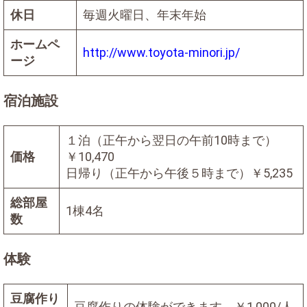
休日
毎週火曜日、年末年始
ホームペ
http://www.toyota-minori.jp/
ージ
宿泊施設
１泊（正午から翌日の午前10時まで）
価格
￥10,470
日帰り（正午から午後５時まで）￥5,235
総部屋
1棟4名
数
体験
豆腐作り
豆腐作りの体験ができます。￥1,000/人