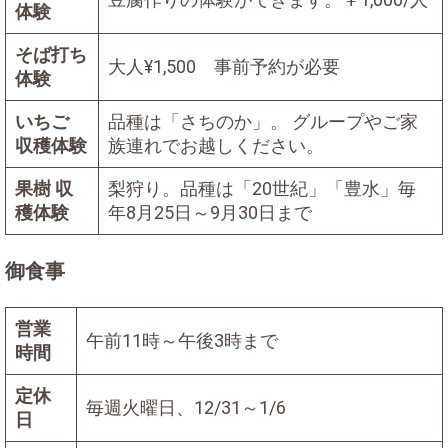
体験
そば打ち
大人¥1,500 事前予約が必要
体験
いちご
品種は「さちのか」。 グループやご家
収穫体験
族連れでお越しください。
果樹 収
梨狩り。品種は「20世紀」「豊水」毎
穫体験
年8月25日～9月30日まで
御食事
営業
午前11時～午後3時まで
時間
定休
毎週火曜日、12/31～1/6
日